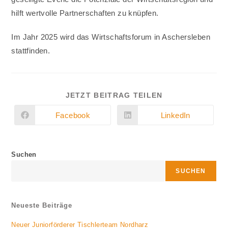
hilft wertvolle Partnerschaften zu knüpfen.
Im Jahr 2025 wird das Wirtschaftsforum in Aschersleben
stattfinden.
DIESEN
JETZT BEITRAG TEILEN
INHALT
TEILEN
Facebook
LinkedIn
Öffnet
Öffnet
in
in
einem
einem
neuen
neuen
Fenster
Fenster
Suchen
SUCHEN
Neueste Beiträge
Neuer Juniorförderer Tischlerteam Nordharz