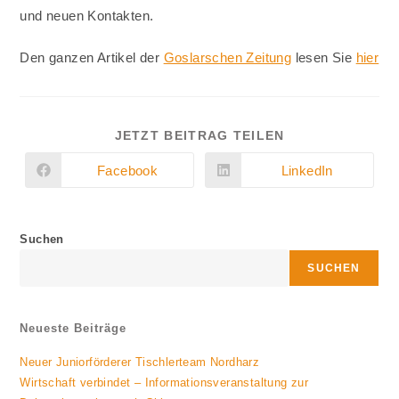
und neuen Kontakten.
Den ganzen Artikel der
Goslarschen Zeitung
lesen Sie
hier
DIESEN
JETZT BEITRAG TEILEN
INHALT
TEILEN
Facebook
LinkedIn
Öffnet
Öffnet
in
in
einem
einem
neuen
neuen
Fenster
Fenster
Suchen
SUCHEN
Neueste Beiträge
Neuer Juniorförderer Tischlerteam Nordharz
Wirtschaft verbindet – Informationsveranstaltung zur