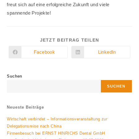
freut sich auf eine erfolgreiche Zukunft und viele
spannende Projekte!
DIESEN
JETZT BEITRAG TEILEN
INHALT
TEILEN
Facebook
LinkedIn
Öffnet
Öffnet
in
in
einem
einem
neuen
neuen
Fenster
Fenster
Suchen
SUCHEN
Neueste Beiträge
Wirtschaft verbindet – Informationsveranstaltung zur
Delegationsreise nach China
Firmenbesuch bei ERNST HINRICHS Dental GmbH