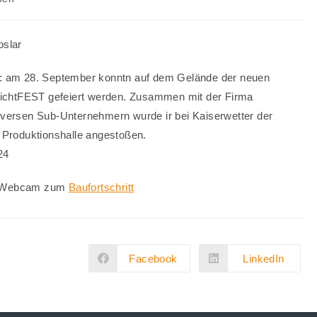
oslar
: am 28. September konntn auf dem Gelände der neuen
RichtFEST gefeiert werden. Zusammen mit der Firma
versen Sub-Unternehmern wurde ir bei Kaiserwetter der
 Produktionshalle angestoßen.
24
 Webcam zum
Baufortschritt
Facebook
LinkedIn
Öffnet
Öffnet
in
in
einem
einem
neuen
neuen
Fenster
Fenster