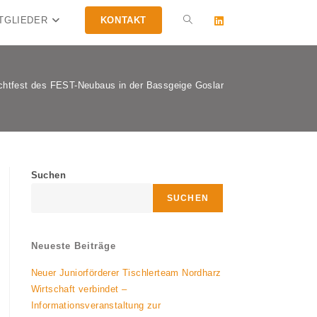
TGLIEDER
KONTAKT
WEBSITE-
SUCHE
chtfest des FEST-Neubaus in der Bassgeige Goslar
UMSCHALTEN
Suchen
SUCHEN
Neueste Beiträge
Neuer Juniorförderer Tischlerteam Nordharz
Wirtschaft verbindet –
Informationsveranstaltung zur