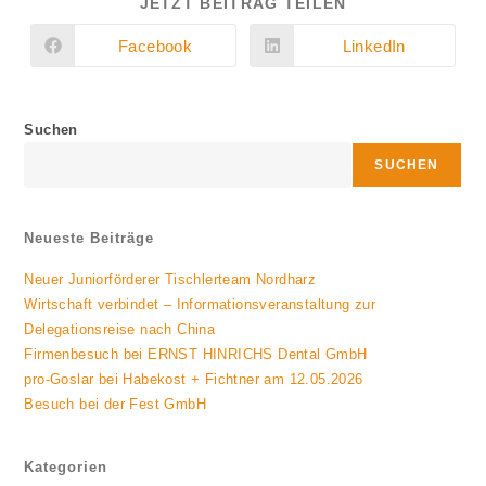
DIESEN
JETZT BEITRAG TEILEN
INHALT
TEILEN
Facebook
LinkedIn
Öffnet
Öffnet
in
in
einem
einem
neuen
neuen
Fenster
Fenster
Suchen
SUCHEN
Neueste Beiträge
Neuer Juniorförderer Tischlerteam Nordharz
Wirtschaft verbindet – Informationsveranstaltung zur
Delegationsreise nach China
Firmenbesuch bei ERNST HINRICHS Dental GmbH
pro-Goslar bei Habekost + Fichtner am 12.05.2026
Besuch bei der Fest GmbH
Kategorien