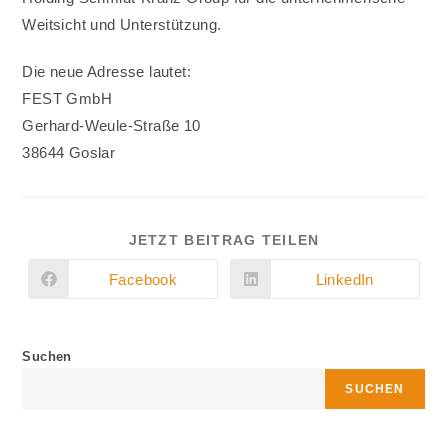
Weitsicht und Unterstützung.
Die neue Adresse lautet:
FEST GmbH
Gerhard-Weule-Straße 10
38644 Goslar
DIESEN
JETZT BEITRAG TEILEN
INHALT
TEILEN
Facebook
LinkedIn
Öffnet
Öffnet
in
in
einem
einem
neuen
neuen
Fenster
Fenster
Suchen
SUCHEN