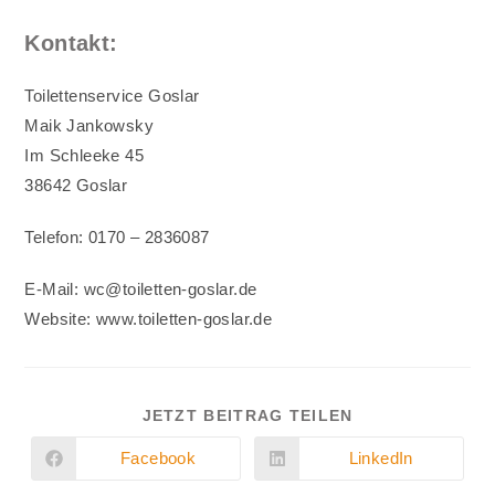
Kontakt:
Toilettenservice Goslar
Maik Jankowsky
Im Schleeke 45
38642 Goslar
Telefon: 0170 – 2836087
E-Mail:
wc@toiletten-goslar.de
Website: www.toiletten-goslar.de
DIESEN
JETZT BEITRAG TEILEN
INHALT
TEILEN
Facebook
LinkedIn
Öffnet
Öffnet
in
in