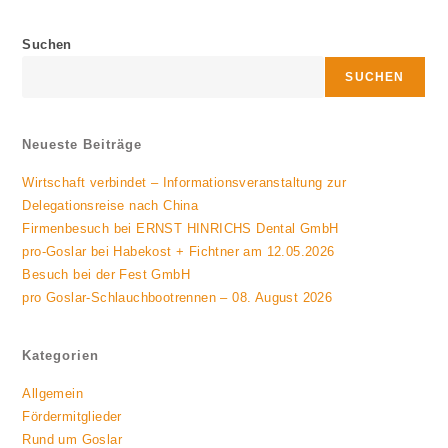
einem
einem
neuen
neuen
Fenster
Fenster
Suchen
SUCHEN
Neueste Beiträge
Wirtschaft verbindet – Informationsveranstaltung zur
Delegationsreise nach China
Firmenbesuch bei ERNST HINRICHS Dental GmbH
pro-Goslar bei Habekost + Fichtner am 12.05.2026
Besuch bei der Fest GmbH
pro Goslar-Schlauchbootrennen – 08. August 2026
Kategorien
Allgemein
Fördermitglieder
Rund um Goslar