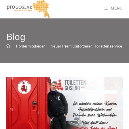
Zum
MENÜ
Inhalt
springen
Blog
>
Fördermitglieder
>
Neuer Premiumförderer: Toilettenservice Go