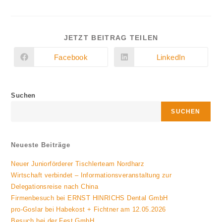
DIESEN
JETZT BEITRAG TEILEN
INHALT
TEILEN
Facebook
LinkedIn
Öffnet
Öffnet
in
in
einem
einem
neuen
neuen
Fenster
Fenster
Suchen
SUCHEN
Neueste Beiträge
Neuer Juniorförderer Tischlerteam Nordharz
Wirtschaft verbindet – Informationsveranstaltung zur
Delegationsreise nach China
Firmenbesuch bei ERNST HINRICHS Dental GmbH
pro-Goslar bei Habekost + Fichtner am 12.05.2026
Besuch bei der Fest GmbH