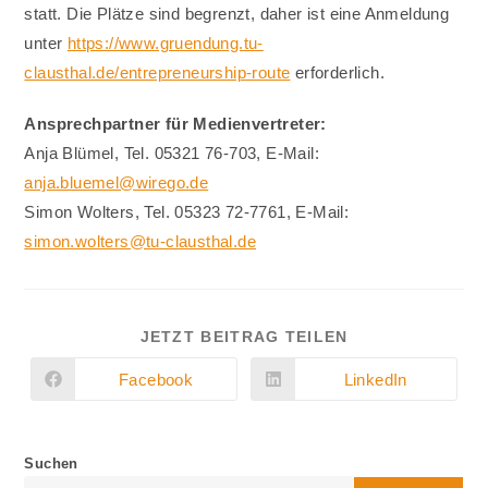
statt. Die Plätze sind begrenzt, daher ist eine Anmeldung
unter
https://www.gruendung.tu-
clausthal.de/entrepreneurship-route
erforderlich.
Ansprechpartner für Medienvertreter:
Anja Blümel, Tel. 05321 76-703, E-Mail:
anja.bluemel@wirego.de
Simon Wolters, Tel. 05323 72-7761, E-Mail:
simon.wolters@tu-clausthal.de
DIESEN
JETZT BEITRAG TEILEN
INHALT
TEILEN
Facebook
LinkedIn
Öffnet
Öffnet
in
in
einem
einem
neuen
neuen
Fenster
Fenster
Suchen