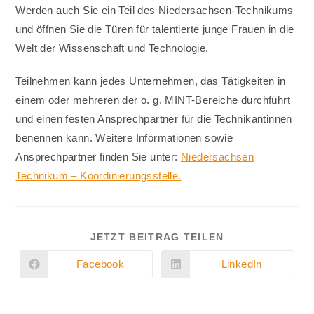
Werden auch Sie ein Teil des Niedersachsen-Technikums
und öffnen Sie die Türen für talentierte junge Frauen in die
Welt der Wissenschaft und Technologie.
Teilnehmen kann jedes Unternehmen, das Tätigkeiten in
einem oder mehreren der o. g. MINT-Bereiche durchführt
und einen festen Ansprechpartner für die Technikantinnen
benennen kann. Weitere Informationen sowie
Ansprechpartner finden Sie unter:
Niedersachsen
Technikum – Koordinierungsstelle.
DIESEN
JETZT BEITRAG TEILEN
INHALT
TEILEN
Facebook
LinkedIn
Öffnet
Öffnet
in
in
einem
einem
neuen
neuen
Fenster
Fenster