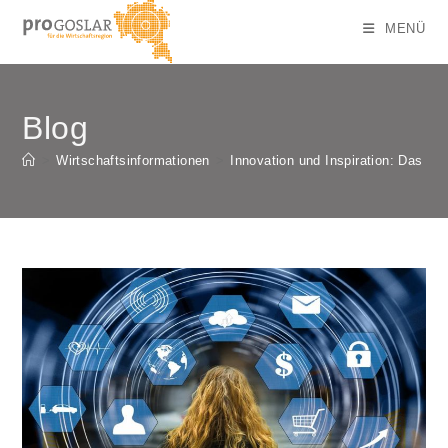
Zum
MENÜ
Inhalt
springen
Blog
>
Wirtschaftsinformationen
>
Innovation und Inspiration: Das Ni