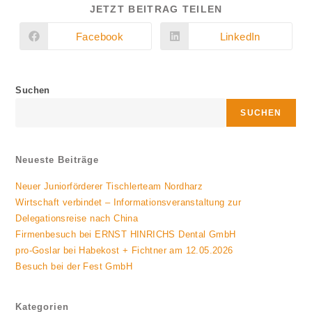
DIESEN
JETZT BEITRAG TEILEN
INHALT
TEILEN
Facebook
LinkedIn
Öffnet
Öffnet
in
in
einem
einem
neuen
neuen
Fenster
Fenster
Suchen
SUCHEN
Neueste Beiträge
Neuer Juniorförderer Tischlerteam Nordharz
Wirtschaft verbindet – Informationsveranstaltung zur
Delegationsreise nach China
Firmenbesuch bei ERNST HINRICHS Dental GmbH
pro-Goslar bei Habekost + Fichtner am 12.05.2026
Besuch bei der Fest GmbH
Kategorien