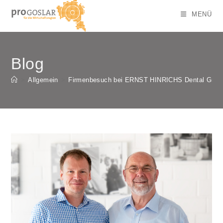
Zum
MENÜ
Inhalt
springen
Blog
>
Allgemein
>
Firmenbesuch bei ERNST HINRICHS Dental Gmb