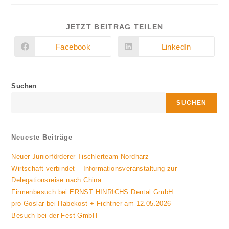
DIESEN
JETZT BEITRAG TEILEN
INHALT
TEILEN
Facebook
LinkedIn
Öffnet
Öffnet
in
in
einem
einem
neuen
neuen
Fenster
Fenster
Suchen
SUCHEN
Neueste Beiträge
Neuer Juniorförderer Tischlerteam Nordharz
Wirtschaft verbindet – Informationsveranstaltung zur
Delegationsreise nach China
Firmenbesuch bei ERNST HINRICHS Dental GmbH
pro-Goslar bei Habekost + Fichtner am 12.05.2026
Besuch bei der Fest GmbH