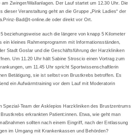
 am Zwinger/Wallanlagen. Der Lauf startet um 12.30 Uhr. Die
lös dieser Veranstaltung geht an die Gruppe „Pink Ladies“ der
ta.Prinz-Bad@t-online.de
oder direkt vor Ort.
,5 beziehungsweise auch die längere von knapp 5 Kilometer
 es ein kleines Rahmenprogramm mit Informationsständen,
der Stadt Goslar und die Geschäftsführung der Harzkliniken
öffnen. Um 11.20 Uhr hält Sabine Stroscio einen Vortrag zum
rankungen, um 11.45 Uhr spricht Sportwissenschaftlerin
en Betätigung, sie ist selbst von Brustkrebs betroffen. Es
eßend ein Aufwärmtraining vor dem Lauf mit Moderatorin
in Spezial-Team der Asklepios Harzkliniken des Brustzentrums
an Brustkrebs erkrankten Patient:innen. Etwa, wie geht man
maßnahmen sollten nach einem Eingriff, nach der Entlassung
trägen im Umgang mit Krankenkassen und Behörden?