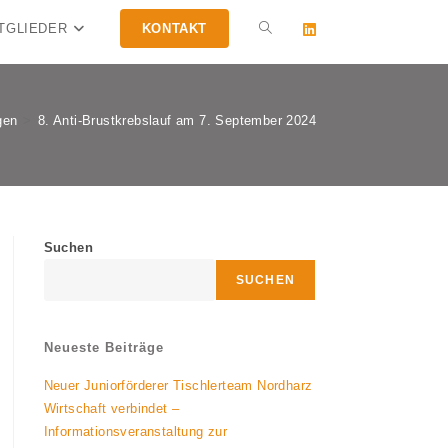
TGLIEDER
KONTAKT
WEBSITE-
SUCHE
gen
>
8. Anti-Brustkrebslauf am 7. September 2024
UMSCHALTEN
Suchen
SUCHEN
Neueste Beiträge
Neuer Juniorförderer Tischlerteam Nordharz
Wirtschaft verbindet –
Informationsveranstaltung zur