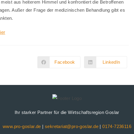
meist aus heiterem Himmel und konfrontiert die Betroffenen
Fragen. Außer der Frage der medizinischen Behandlung gibt es
ankten.
ier
Facebook
LinkedIn
Öffnet
Öffnet
in
in
einem
einem
neuen
neuen
Fenster
Fenster
Ihr starker Partner für die Wirtschaftsregion Goslar
www.pro-goslar.de
|
sekretariat@pro-goslar.de
|
0174-7236116